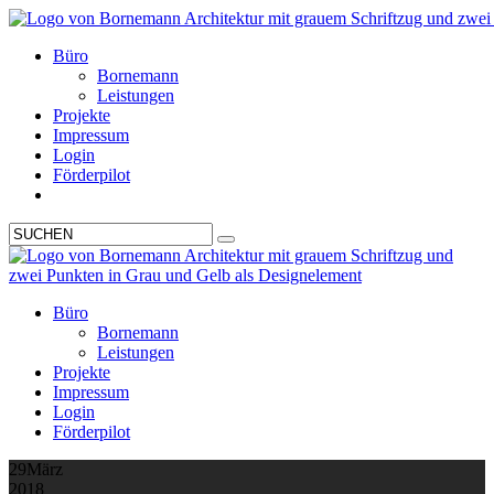
Büro
Bornemann
Leistungen
Projekte
Impressum
Login
Förderpilot
Büro
Bornemann
Leistungen
Projekte
Impressum
Login
Förderpilot
29
März
2018