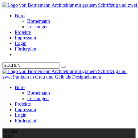
Büro
Bornemann
Leistungen
Projekte
Impressum
Login
Förderpilot
Büro
Bornemann
Leistungen
Projekte
Impressum
Login
Förderpilot
21
März
2018