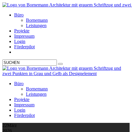
Büro
Bornemann
Leistungen
Projekte
Impressum
Login
Förderpilot
Büro
Bornemann
Leistungen
Projekte
Impressum
Login
Förderpilot
22
März
2026